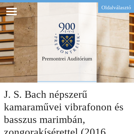
Oldalválasztó
Premontrei Auditórium
J. S. Bach népszerű
kamaraművei vibrafonon és
basszus marimbán,
zongorakísérettel (2016.