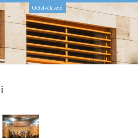
Oldalválasztó
i