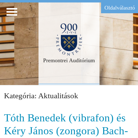
Oldalválasztó
Premontrei Auditórium
Kategória:
Aktualitások
Tóth Benedek (vibrafon) és
Kéry János (zongora) Bach-